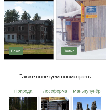
Покча
Палью
Также советуем посмотреть
Природа
Лосеферма
Маньпупунёр