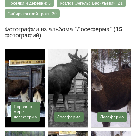
Поселки и деревни: 5
Козлов Энгельс Васильевич: 21
Сибиряковский тракт: 20
Фотографии из альбома "Лосеферма" (
15
фотографий)
Первая в
мире
лосеферма
Лосеферма
Лосеферма